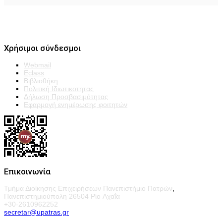
Χρήσιμοι σύνδεσμοι
Webmail
Eclass
Βιβλιοθήκη
Πολιτική Ιδιωτικοτητας
Δήλωση Προσβασιμότητας
Εφαρμογή ενημέρωσης φοιτητών
Επικοινωνία
Τμήμα Διοίκησης Επιχειρήσεων Πανεπιστήμιο Πατρών
,
Πανεπιστημιούπολη 26504 Ρίο Αχαΐα
+30-2610962252
secretar@upatras.gr