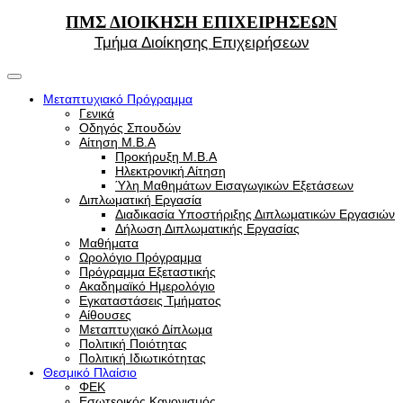
ΠΜΣ ΔΙΟΙΚΗΣΗ ΕΠΙΧΕΙΡΗΣΕΩΝ
Τμήμα Διοίκησης Επιχειρήσεων
Μεταπτυχιακό Πρόγραμμα
Γενικά
Οδηγός Σπουδών
Αίτηση Μ.Β.Α
Προκήρυξη Μ.Β.Α
Ηλεκτρονική Αίτηση
Ύλη Μαθημάτων Εισαγωγικών Εξετάσεων
Διπλωματική Εργασία
Διαδικασία Υποστήριξης Διπλωματικών Εργασιών
Δήλωση Διπλωματικής Εργασίας
Μαθήματα
Ωρολόγιο Πρόγραμμα
Πρόγραμμα Εξεταστικής
Ακαδημαϊκό Ημερολόγιο
Εγκαταστάσεις Τμήματος
Αίθουσες
Μεταπτυχιακό Δίπλωμα
Πολιτική Ποιότητας
Πολιτική Ιδιωτικότητας
Θεσμικό Πλαίσιο
ΦΕΚ
Εσωτερικός Κανονισμός