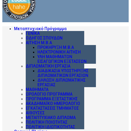
Μεταπτυχιακό Πρόγραμμα
ΓΕΝΙΚΆ
ΟΔΗΓΌΣ ΣΠΟΥΔΏΝ
ΑΊΤΗΣΗ Μ.Β.Α
ΠΡΟΚΉΡΥΞΗ Μ.Β.Α
ΗΛΕΚΤΡΟΝΙΚΉ ΑΊΤΗΣΗ
ΎΛΗ ΜΑΘΗΜΆΤΩΝ
ΕΙΣΑΓΩΓΙΚΏΝ ΕΞΕΤΆΣΕΩΝ
ΔΙΠΛΩΜΑΤΙΚΉ ΕΡΓΑΣΊΑ
ΔΙΑΔΙΚΑΣΊΑ ΥΠΟΣΤΉΡΙΞΗΣ
ΔΙΠΛΩΜΑΤΙΚΏΝ ΕΡΓΑΣΙΏΝ
ΔΉΛΩΣΗ ΔΙΠΛΩΜΑΤΙΚΉΣ
ΕΡΓΑΣΊΑΣ
ΜΑΘΉΜΑΤΑ
ΩΡΟΛΌΓΙΟ ΠΡΌΓΡΑΜΜΑ
ΠΡΌΓΡΑΜΜΑ ΕΞΕΤΑΣΤΙΚΉΣ
ΑΚΑΔΗΜΑΪΚΌ ΗΜΕΡΟΛΌΓΙΟ
ΕΓΚΑΤΑΣΤΆΣΕΙΣ ΤΜΉΜΑΤΟΣ
ΑΊΘΟΥΣΕΣ
ΜΕΤΑΠΤΥΧΙΑΚΌ ΔΊΠΛΩΜΑ
ΠΟΛΙΤΙΚΉ ΠΟΙΌΤΗΤΑΣ
ΠΟΛΙΤΙΚΉ ΙΔΙΩΤΙΚΌΤΗΤΑΣ