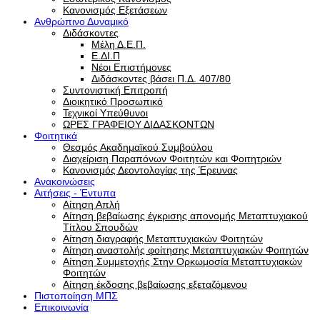
Κανονισμός Εξετάσεων
Ανθρώπινο Δυναμικό
Διδάσκοντες
Μέλη Δ.Ε.Π.
Ε.ΔΙ.Π
Νέοι Επιστήμονες
Διδάσκοντες βάσει Π.Δ. 407/80
Συντονιστική Επιτροπή
Διοικητικό Προσωπικό
Τεχνικοί Υπεύθυνοι
ΩΡΕΣ ΓΡΑΦΕΙΟΥ ΔΙΔΑΣΚΟΝΤΩΝ
Φοιτητικά
Θεσμός Ακαδημαϊκού Συμβούλου
Διαχείριση Παραπόνων Φοιτητών και Φοιτητριών
Κανονισμός Δεοντολογίας της Έρευνας
Ανακοινώσεις
Αιτήσεις - Έντυπα
Αίτηση Απλή
Αίτηση βεβαίωσης έγκρισης απονομής Μεταπτυχιακού
Τίτλου Σπουδών
Αίτηση διαγραφής Μεταπτυχιακών Φοιτητών
Αίτηση αναστολής φοίτησης Μεταπτυχιακών Φοιτητών
Αίτηση Συμμετοχής Στην Ορκωμοσία Μεταπτυχιακών
Φοιτητών
Αίτηση έκδοσης βεβαίωσης εξεταζόμενου
Πιστοποίηση ΜΠΣ
Επικοινωνία