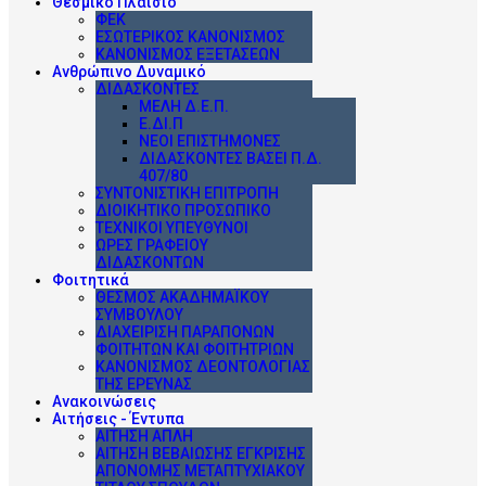
Θεσμικό Πλαίσιο
ΦΕΚ
ΕΣΩΤΕΡΙΚΌΣ ΚΑΝΟΝΙΣΜΌΣ
ΚΑΝΟΝΙΣΜΌΣ ΕΞΕΤΆΣΕΩΝ
Ανθρώπινο Δυναμικό
ΔΙΔΆΣΚΟΝΤΕΣ
ΜΈΛΗ Δ.Ε.Π.
Ε.ΔΙ.Π
ΝΈΟΙ ΕΠΙΣΤΉΜΟΝΕΣ
ΔΙΔΆΣΚΟΝΤΕΣ ΒΆΣΕΙ Π.Δ.
407/80
ΣΥΝΤΟΝΙΣΤΙΚΉ ΕΠΙΤΡΟΠΉ
ΔΙΟΙΚΗΤΙΚΌ ΠΡΟΣΩΠΙΚΌ
ΤΕΧΝΙΚΟΊ ΥΠΕΎΘΥΝΟΙ
ΩΡΕΣ ΓΡΑΦΕΙΟΥ
ΔΙΔΑΣΚΟΝΤΩΝ
Φοιτητικά
ΘΕΣΜΌΣ ΑΚΑΔΗΜΑΪΚΟΎ
ΣΥΜΒΟΎΛΟΥ
ΔΙΑΧΕΊΡΙΣΗ ΠΑΡΑΠΌΝΩΝ
ΦΟΙΤΗΤΏΝ ΚΑΙ ΦΟΙΤΗΤΡΙΏΝ
ΚΑΝΟΝΙΣΜΌΣ ΔΕΟΝΤΟΛΟΓΊΑΣ
ΤΗΣ ΈΡΕΥΝΑΣ
Ανακοινώσεις
Αιτήσεις - Έντυπα
ΑΊΤΗΣΗ ΑΠΛΉ
ΑΊΤΗΣΗ ΒΕΒΑΊΩΣΗΣ ΈΓΚΡΙΣΗΣ
ΑΠΟΝΟΜΉΣ ΜΕΤΑΠΤΥΧΙΑΚΟΎ