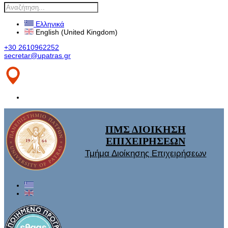
Ελληνικά
English (United Kingdom)
+30 2610962252
secretar@upatras.gr
ΠΜΣ ΔΙΟΙΚΗΣΗ
ΕΠΙΧΕΙΡΗΣΕΩΝ
Τμήμα Διοίκησης Επιχειρήσεων