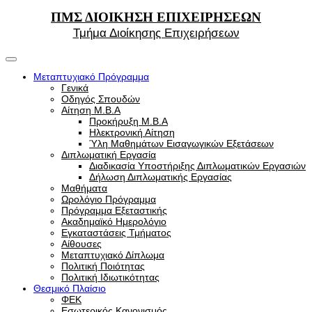
ΠΜΣ ΔΙΟΙΚΗΣΗ ΕΠΙΧΕΙΡΗΣΕΩΝ
Τμήμα Διοίκησης Επιχειρήσεων
Μεταπτυχιακό Πρόγραμμα
Γενικά
Οδηγός Σπουδών
Αίτηση Μ.Β.Α
Προκήρυξη Μ.Β.Α
Ηλεκτρονική Αίτηση
Ύλη Μαθημάτων Εισαγωγικών Εξετάσεων
Διπλωματική Εργασία
Διαδικασία Υποστήριξης Διπλωματικών Εργασιών
Δήλωση Διπλωματικής Εργασίας
Μαθήματα
Ωρολόγιο Πρόγραμμα
Πρόγραμμα Εξεταστικής
Ακαδημαϊκό Ημερολόγιο
Εγκαταστάσεις Τμήματος
Αίθουσες
Μεταπτυχιακό Δίπλωμα
Πολιτική Ποιότητας
Πολιτική Ιδιωτικότητας
Θεσμικό Πλαίσιο
ΦΕΚ
Εσωτερικός Κανονισμός