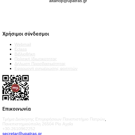
altanop@upatras.gr
Χρήσιμοι σύνδεσμοι
Webmail
Eclass
Βιβλιοθήκη
Πολιτική Ιδιωτικοτητας
Δήλωση Προσβασιμότητας
Εφαρμογή ενημέρωσης φοιτητών
Επικοινωνία
Τμήμα Διοίκησης Επιχειρήσεων Πανεπιστήμιο Πατρών
,
Πανεπιστημιούπολη 26504 Ρίο Αχαΐα
+30-2610962252
secretar@upatras.gr