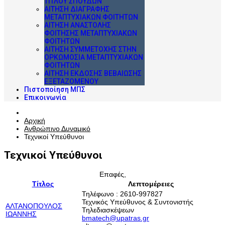
ΤΊΤΛΟΥ ΣΠΟΥΔΏΝ
ΑΊΤΗΣΗ ΔΙΑΓΡΑΦΉΣ
ΜΕΤΑΠΤΥΧΙΑΚΏΝ ΦΟΙΤΗΤΏΝ
ΑΊΤΗΣΗ ΑΝΑΣΤΟΛΉΣ
ΦΟΊΤΗΣΗΣ ΜΕΤΑΠΤΥΧΙΑΚΏΝ
ΦΟΙΤΗΤΏΝ
ΑΊΤΗΣΗ ΣΥΜΜΕΤΟΧΉΣ ΣΤΗΝ
ΟΡΚΩΜΟΣΊΑ ΜΕΤΑΠΤΥΧΙΑΚΏΝ
ΦΟΙΤΗΤΏΝ
ΑΊΤΗΣΗ ΈΚΔΟΣΗΣ ΒΕΒΑΊΩΣΗΣ
ΕΞΕΤΑΖΌΜΕΝΟΥ
Πιστοποίηση ΜΠΣ
Επικοινωνία
Αρχική
Ανθρώπινο Δυναμικό
Τεχνικοί Υπεύθυνοι
Τεχνικοί Υπεύθυνοι
Επαφές,
Τίτλος
Λεπτομέρειες
Τηλέφωνο : 2610-997827
Τεχνικός Υπεύθυνος & Συντονιστής
ΑΛΤΑΝΌΠΟΥΛΟΣ
Τηλεδιασκέψεων
ΙΩΆΝΝΗΣ
bmatech@upatras.gr