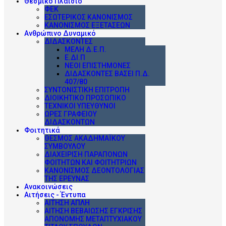
Θεσμικό Πλαίσιο
ΦΕΚ
ΕΣΩΤΕΡΙΚΌΣ ΚΑΝΟΝΙΣΜΌΣ
ΚΑΝΟΝΙΣΜΌΣ ΕΞΕΤΆΣΕΩΝ
Ανθρώπινο Δυναμικό
ΔΙΔΆΣΚΟΝΤΕΣ
ΜΈΛΗ Δ.Ε.Π.
Ε.ΔΙ.Π
ΝΈΟΙ ΕΠΙΣΤΉΜΟΝΕΣ
ΔΙΔΆΣΚΟΝΤΕΣ ΒΆΣΕΙ Π.Δ.
407/80
ΣΥΝΤΟΝΙΣΤΙΚΉ ΕΠΙΤΡΟΠΉ
ΔΙΟΙΚΗΤΙΚΌ ΠΡΟΣΩΠΙΚΌ
ΤΕΧΝΙΚΟΊ ΥΠΕΎΘΥΝΟΙ
ΩΡΕΣ ΓΡΑΦΕΙΟΥ
ΔΙΔΑΣΚΟΝΤΩΝ
Φοιτητικά
ΘΕΣΜΌΣ ΑΚΑΔΗΜΑΪΚΟΎ
ΣΥΜΒΟΎΛΟΥ
ΔΙΑΧΕΊΡΙΣΗ ΠΑΡΑΠΌΝΩΝ
ΦΟΙΤΗΤΏΝ ΚΑΙ ΦΟΙΤΗΤΡΙΏΝ
ΚΑΝΟΝΙΣΜΌΣ ΔΕΟΝΤΟΛΟΓΊΑΣ
ΤΗΣ ΈΡΕΥΝΑΣ
Ανακοινώσεις
Αιτήσεις - Έντυπα
ΑΊΤΗΣΗ ΑΠΛΉ
ΑΊΤΗΣΗ ΒΕΒΑΊΩΣΗΣ ΈΓΚΡΙΣΗΣ
ΑΠΟΝΟΜΉΣ ΜΕΤΑΠΤΥΧΙΑΚΟΎ