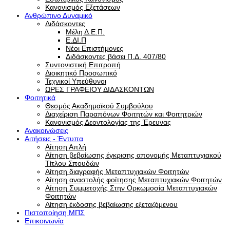
Κανονισμός Εξετάσεων
Ανθρώπινο Δυναμικό
Διδάσκοντες
Μέλη Δ.Ε.Π.
Ε.ΔΙ.Π
Νέοι Επιστήμονες
Διδάσκοντες βάσει Π.Δ. 407/80
Συντονιστική Επιτροπή
Διοικητικό Προσωπικό
Τεχνικοί Υπεύθυνοι
ΩΡΕΣ ΓΡΑΦΕΙΟΥ ΔΙΔΑΣΚΟΝΤΩΝ
Φοιτητικά
Θεσμός Ακαδημαϊκού Συμβούλου
Διαχείριση Παραπόνων Φοιτητών και Φοιτητριών
Κανονισμός Δεοντολογίας της Έρευνας
Ανακοινώσεις
Αιτήσεις - Έντυπα
Αίτηση Απλή
Αίτηση βεβαίωσης έγκρισης απονομής Μεταπτυχιακού
Τίτλου Σπουδών
Αίτηση διαγραφής Μεταπτυχιακών Φοιτητών
Αίτηση αναστολής φοίτησης Μεταπτυχιακών Φοιτητών
Αίτηση Συμμετοχής Στην Ορκωμοσία Μεταπτυχιακών
Φοιτητών
Αίτηση έκδοσης βεβαίωσης εξεταζόμενου
Πιστοποίηση ΜΠΣ
Επικοινωνία