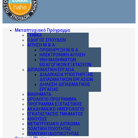
Μεταπτυχιακό Πρόγραμμα
ΓΕΝΙΚΆ
ΟΔΗΓΌΣ ΣΠΟΥΔΏΝ
ΑΊΤΗΣΗ Μ.Β.Α
ΠΡΟΚΉΡΥΞΗ Μ.Β.Α
ΗΛΕΚΤΡΟΝΙΚΉ ΑΊΤΗΣΗ
ΎΛΗ ΜΑΘΗΜΆΤΩΝ
ΕΙΣΑΓΩΓΙΚΏΝ ΕΞΕΤΆΣΕΩΝ
ΔΙΠΛΩΜΑΤΙΚΉ ΕΡΓΑΣΊΑ
ΔΙΑΔΙΚΑΣΊΑ ΥΠΟΣΤΉΡΙΞΗΣ
ΔΙΠΛΩΜΑΤΙΚΏΝ ΕΡΓΑΣΙΏΝ
ΔΉΛΩΣΗ ΔΙΠΛΩΜΑΤΙΚΉΣ
ΕΡΓΑΣΊΑΣ
ΜΑΘΉΜΑΤΑ
ΩΡΟΛΌΓΙΟ ΠΡΌΓΡΑΜΜΑ
ΠΡΌΓΡΑΜΜΑ ΕΞΕΤΑΣΤΙΚΉΣ
ΑΚΑΔΗΜΑΪΚΌ ΗΜΕΡΟΛΌΓΙΟ
ΕΓΚΑΤΑΣΤΆΣΕΙΣ ΤΜΉΜΑΤΟΣ
ΑΊΘΟΥΣΕΣ
ΜΕΤΑΠΤΥΧΙΑΚΌ ΔΊΠΛΩΜΑ
ΠΟΛΙΤΙΚΉ ΠΟΙΌΤΗΤΑΣ
ΠΟΛΙΤΙΚΉ ΙΔΙΩΤΙΚΌΤΗΤΑΣ